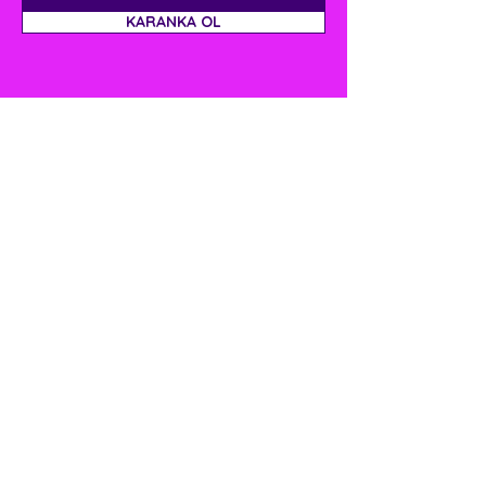
KARANKA OL
Bizimle İletişime Geç
Bize sunacağınız bir yeklif, yardım,
öneri vb. için yazınız.