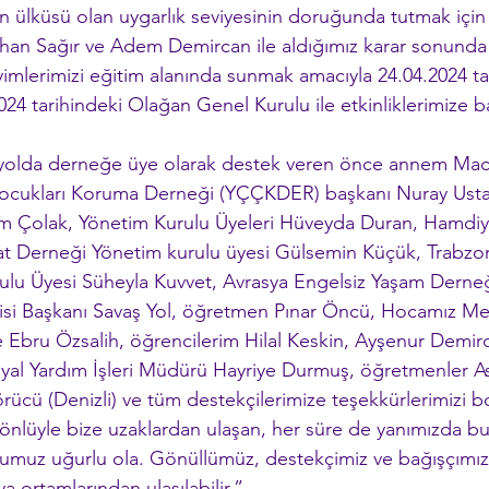
 ülküsü olan uygarlık seviyesinin doruğunda tutmak için y
an Sağır ve Adem Demircan ile aldığımız karar sonunda yı
yimlerimizi eğitim alanında sunmak amacıyla 24.04.2024 ta
24 tarihindeki Olağan Genel Kurulu ile etkinliklerimize b
u yolda derneğe üye olarak destek veren önce annem Mac
ocukları Koruma Derneği (YÇÇKDER) başkanı Nuray Usta, 
im Çolak, Yönetim Kurulu Üyeleri Hüveyda Duran, Hamdiy
at Derneği Yönetim kurulu üyesi Gülsemin Küçük, Trabzo
lu Üyesi Süheyla Kuvvet, Avrasya Engelsiz Yaşam Derneğ
isi Başkanı Savaş Yol, öğretmen Pınar Öncü, Hocamız Me
e Ebru Özsalih, öğrencilerim Hilal Keskin, Ayşenur Demir
syal Yardım İşleri Müdürü Hayriye Durmuş, öğretmenler A
ücü (Denizli) ve tüm destekçilerimize teşekkürlerimizi bo
gönlüyle bize uzaklardan ulaşan, her süre de yanımızda b
lumuz uğurlu ola. Gönüllümüz, destekçimiz ve bağışçımız
 ortamlarından ulaşılabilir.”