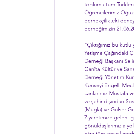
toplumu tüm Türklerin
Öğrencilerimiz Oğuzh
dernekçilikteki dene
derneğimizin 21.06.20
“Çıktığımız bu kutl
Yetişme Çağındaki Ç
Derneği Başkanı Sel
Ganîta Kültür ve San
Derneği Yönetim Kuru
Konseyi Engelli Mecl
canlarımız Mustafa v
ve şehir dışından So
(Muğla) ve Gülser Gör
Ziyaretimize gelen, 
gönüldaşlarımızla yo
bize tüm sosyal medya