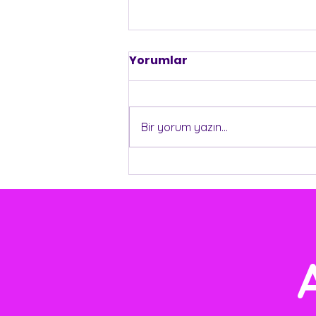
Yorumlar
KURS BAŞLADI
Bir yorum yazın...