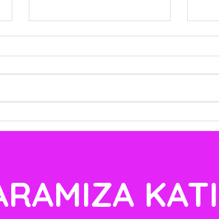
GÖNÜLLÜ ÖĞRETMENİM
DAH
TASARISI
TOP
ARAMIZA KATI