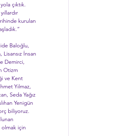
ola çıktık. 
llardır 
rihinde kurulan 
aşladık.”
ide Baloğlu, 
Lisansız İnsan 
e Demirci, 
n Otizm 
i ve Kent 
hmet Yılmaz, 
can, Seda Yağız 
slıhan Yenigün 
rç biliyoruz. 
ulunan 
 olmak için 