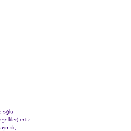
aloğlu 
gelliler) ertik 
laşmak, 