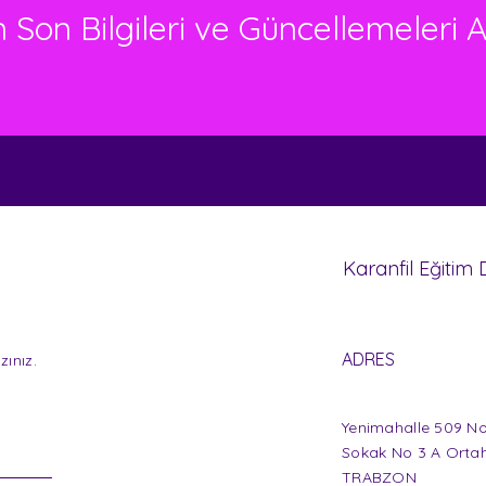
 Son Bilgileri ve Güncellemeleri A
Karanfil Eğitim
ADRES
zınız.
Yenimahalle 509 No
Sokak No 3 A Ortah
TRABZON