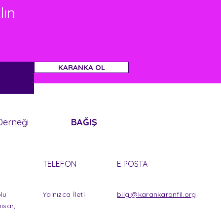
lın
KARANKA OL
 Derneği
BAĞIŞ
TELEFON
E POSTA
lu
Yalnızca İleti
bilgi@karankaranfil.org
isar,